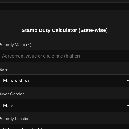
Stamp Duty Calculator (State-wise)
Property Value (₹)
State
Buyer Gender
Property Location