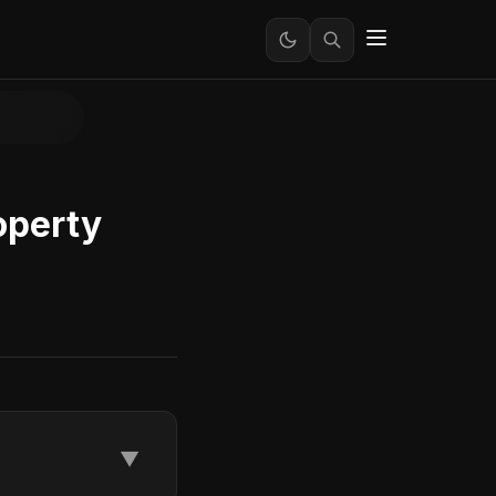
operty
▼