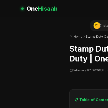
One
Hisaab
Inst
₹1
Mobil
Home
गरीब 
Stamp Dut
Duty | On
February 07, 2026
Up
📋 Table of Conte