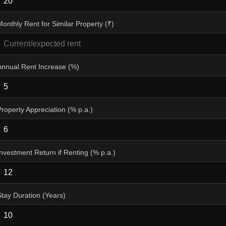
Monthly Rent for Similar Property (₹)
Annual Rent Increase (%)
Property Appreciation (% p.a.)
Investment Return if Renting (% p.a.)
Stay Duration (Years)