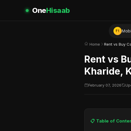
One
Hisaab
Inst
Mobil
₹1
गरीब 
Home
Rent vs Bu
Kharide, 
February 07, 2026
Up
📋 Table of Conte