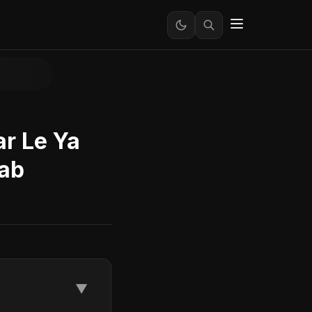
ar Le Ya
aab
▼