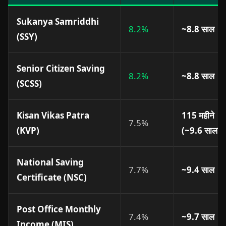
Sukanya Samriddhi
8.2%
~8.8 साल
(SSY)
Senior Citizen Saving
8.2%
~8.8 साल
(SCSS)
Kisan Vikas Patra
115 महीने
7.5%
(KVP)
(~9.6 साल)
National Saving
7.7%
~9.4 साल
Certificate (NSC)
Post Office Monthly
7.4%
~9.7 साल
Income (MIS)